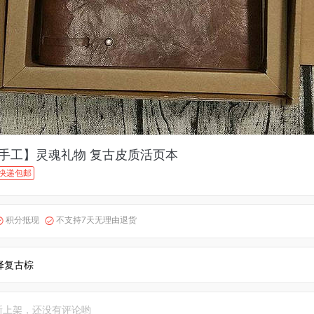
纯手工】灵魂礼物 复古皮质活页本
快递包邮
积分抵现
不支持7天无理由退货


择复古棕
新上架，还没有评论哟