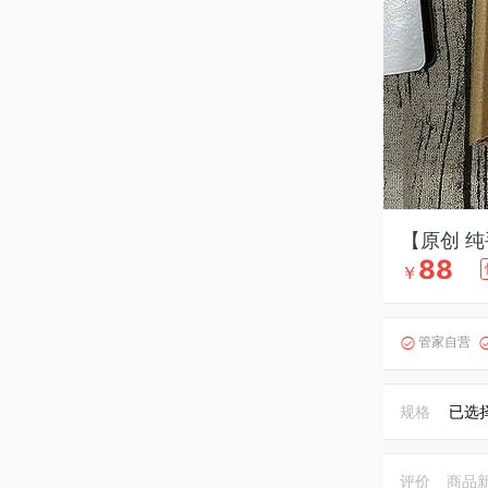
【原创 
88
￥
管家自营

规格
已选
评价
商品