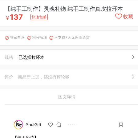
【纯手工制作】灵魂礼物 纯手工制作真皮拉环本
137
收藏
快递包邮
￥
管家自营
积分抵现
不支持7天无理由退货



规格
已选择拉环本
评价
商品新上架，还没有评论哟
图文详情