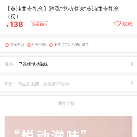
【黄油曲奇礼盒】雅觅“悦动滋味”黄油曲奇礼盒
（粉）
138
收藏
快递包邮
￥
管家自营
积分抵现
不支持7天无理由退货



规格
已选择悦动滋味
评价
商品新上架，还没有评论哟
图文详情