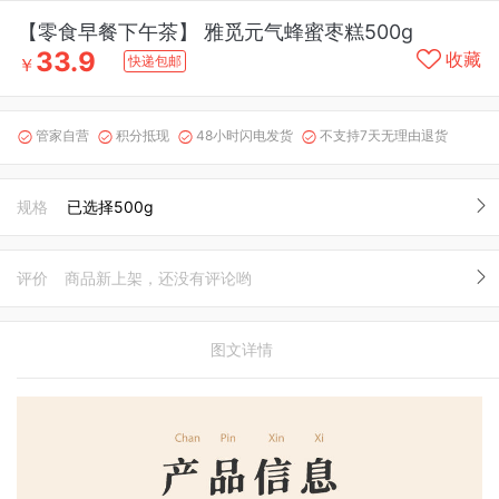
【零食早餐下午茶】 雅觅元气蜂蜜枣糕500g
33.9
收藏
快递包邮
￥
管家自营
积分抵现
48小时闪电发货
不支持7天无理由退货




规格
已选择500g
评价
商品新上架，还没有评论哟
图文详情