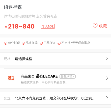
绮遇星森
深情红缨与靓丽鲜莓 点亮舌尖奇迹
218~840
收藏
专人配送
￥
积分抵现
品质保障
正品保证
不支持7天无理由退货




规格
请选择规格
诺心LECAKE
商品来自
服务承诺>
精选优质原料，用心烘培精品蛋糕。
配送
北京六环内免费送货，顺义部分区域收取50元运费。